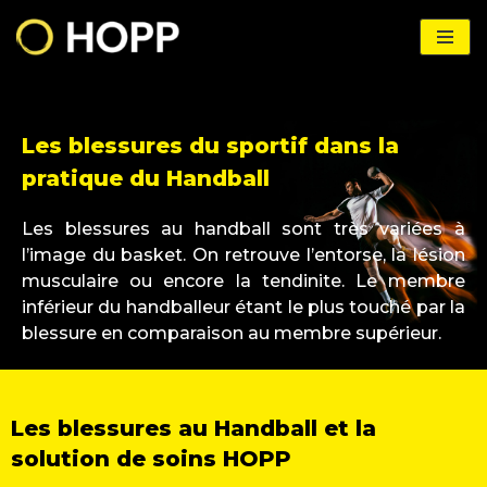
Aller
au
contenu
Les blessures du sportif dans la
pratique du Handball
Les blessures au handball sont très variées à
l’image du basket. On retrouve l’entorse, la lésion
musculaire ou encore la tendinite. Le membre
inférieur du handballeur étant le plus touché par la
blessure en comparaison au membre supérieur.
Les blessures au Handball et la
solution de soins HOPP